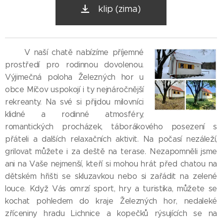
klip (zima)
V naší chatě nabízíme příjemné
prostředí pro rodinnou dovolenou.
Výjimečná poloha Železných hor u
obce Míčov uspokojí i ty nejnáročnější
rekreanty. Na své si přijdou milovníci
klidné a rodinné atmosféry,
romantických procházek, táborákového posezení s
přáteli a dalších relaxačních aktivit. Na počasí nezáleží,
grilovat můžete i za deště na terase. Nezapomněli jsme
ani na Vaše nejmenší, kteří si mohou hrát před chatou na
dětském hřišti se skluzavkou nebo si zařádit na zelené
louce. Když Vás omrzí sport, hry a turistika, můžete se
kochat pohledem do kraje Železných hor, nedaleké
zříceniny hradu Lichnice a kopečků rýsujících se na