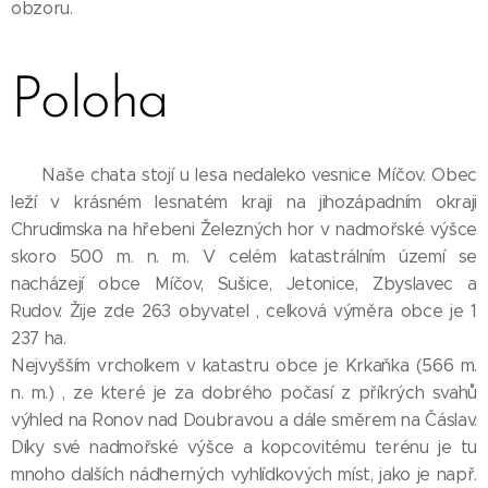
obzoru.
Poloha
Naše chata stojí u lesa nedaleko vesnice Míčov. Obec
leží v krásném lesnatém kraji na jihozápadním okraji
Chrudimska na hřebeni Železných hor v nadmořské výšce
skoro 500 m. n. m. V celém katastrálním území se
nacházejí obce Míčov, Sušice, Jetonice, Zbyslavec a
Rudov. Žije zde 263 obyvatel , celková výměra obce je 1
237 ha.
Nejvyšším vrcholkem v katastru obce je Krkaňka (566 m.
n. m.) , ze které je za dobrého počasí z příkrých svahů
výhled na Ronov nad Doubravou a dále směrem na Čáslav.
Díky své nadmořské výšce a kopcovitému terénu je tu
mnoho dalších nádherných vyhlídkových míst, jako je např.