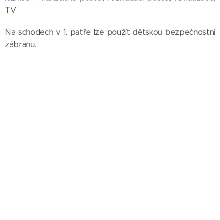
TV
Na schodech v 1. patře lze použít dětskou bezpečnostní
zábranu.
Prostor před chatou
K dispozici je osvětlená terasa s elektrickou zásuvkou
vybavená židlemi a lavicemi, před chatou je ohniště a
dětská skluzavka s houpačkami. Lze využít i gril Weber na
dřevěné uhlí. Kola si můžete schovat do garáže.
Příjezd, ubytování a