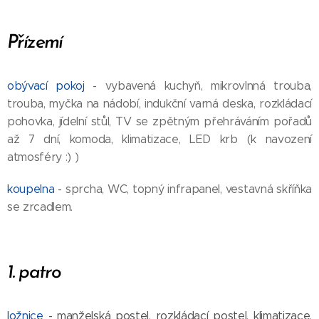
Př
ízemí
obývací pokoj
- vybavená kuchyň, mikrovlnná trouba,
trouba, myčka na nádobí, indukční varná deska, rozkládací
pohovka, jídelní stůl, TV se zpětným přehráváním pořadů
až 7 dní, komoda, klimatizace, LED krb (k navození
atmosféry :) )
koupelna
- sprcha, WC, topný infrapanel, vestavná skříňka
se zrcadlem.
1.
p
atro
ložnice
- manželská postel, rozkládací postel, klimatizace,