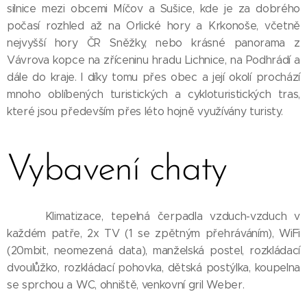
silnice mezi obcemi Míčov a Sušice, kde je za dobrého
počasí rozhled až na Orlické hory a Krkonoše, včetně
nejvyšší hory ČR Sněžky, nebo krásné panorama z
Vávrova kopce na zříceninu hradu Lichnice, na Podhrádí a
dále do kraje. I díky tomu přes obec a její okolí prochází
mnoho oblíbených turistických a cykloturistických tras,
které jsou především přes léto hojně využívány turisty.
Vybavení chaty
Klimatizace, tepelná čerpadla vzduch-vzduch v
každém patře, 2x TV (1 se zpětným přehráváním), WiFi
(20mbit, neomezená data), manželská postel, rozkládací
dvoulůžko, rozkládací pohovka, dětská postýlka, koupelna
se sprchou a WC, ohniště, venkovní gril Weber.